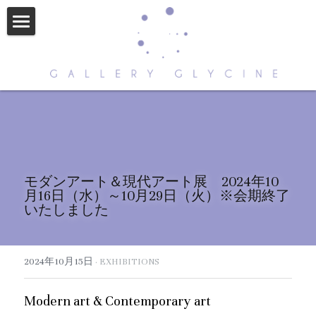
HOME
ABOUT US
CONTACT
ARTISTS
モダンアート＆現代アート展　2024年10
NEWS
月16日（水）～10月29日（火）
※会期終了
いたしました
STORE
2024年10月15日
·
EXHIBITIONS
Modern art & Contemporary art