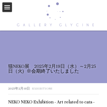
HOME
ABOUT US
CONTACT
ARTISTS
NEWS
猫NEKO展　2025年2月19日（水）～2月25
日（火)  
※会期終了いたしました
STORE
2025年2月19日
·
EXHIBITIONS
NEKO NEKO Exhibition - Art related to cats -