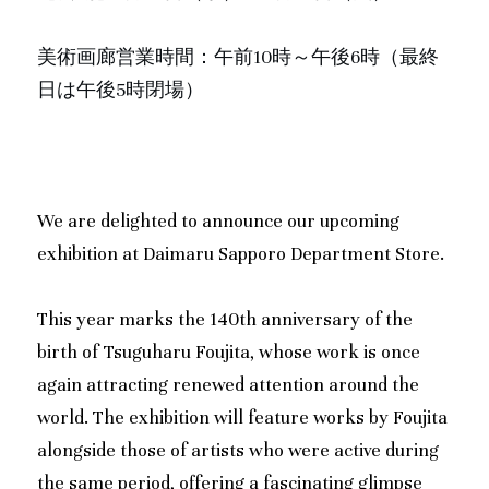
美術画廊営業時間：午前10時～午後6時（最終
日は午後5時閉場）
We are delighted to announce our upcoming 
exhibition at Daimaru Sapporo Department Store.
This year marks the 140th anniversary of the 
birth of Tsuguharu Foujita, whose work is once 
again attracting renewed attention around the 
world. The exhibition will feature works by Foujita 
alongside those of artists who were active during 
the same period, offering a fascinating glimpse 