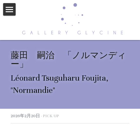
HOME
ABOUT US
CONTACT
藤田　嗣治　「ノルマンディ
ー」
ARTISTS
Léonard Tsuguharu Foujita
, 
NEWS
"
Normandie
"
STORE
2026年2月20日
·
PICK UP